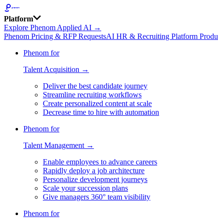
Platform
Explore Phenom Applied AI →
Phenom Pricing & RFP Requests
AI HR & Recruiting Platform Produ
Phenom for
Talent Acquisition →
Deliver the best candidate journey
Streamline recruiting workflows
Create personalized content at scale
Decrease time to hire with automation
Phenom for
Talent Management →
Enable employees to advance careers
Rapidly deploy a job architecture
Personalize development journeys
Scale your succession plans
Give managers 360° team visibility
Phenom for