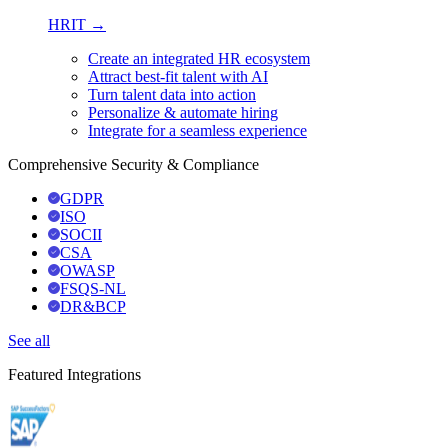
HRIT →
Create an integrated HR ecosystem
Attract best-fit talent with AI
Turn talent data into action
Personalize & automate hiring
Integrate for a seamless experience
Comprehensive Security & Compliance
GDPR
ISO
SOCII
CSA
OWASP
FSQS-NL
DR&BCP
See all
Featured Integrations