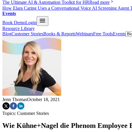
The Ultimate AI & Automation Toolkit for HR
Read more
How Elara Caring Uses a Conversational Voice AI Screening Agent 
Events
Book Demo
Login
Resource Library
Blog
Customer Stories
Books & Reports
Webinars
Free Tools
Events
Jenn Thomas
October 18, 2021
Topics:
Customer Stories
Wie Kühne+Nagel die Phenom Employee Exp