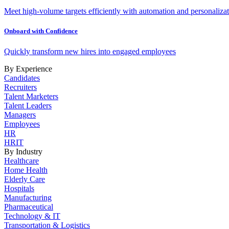
Meet high-volume targets efficiently with automation and personalizat
Onboard with Confidence
Quickly transform new hires into engaged employees
By Experience
Candidates
Recruiters
Talent Marketers
Talent Leaders
Managers
Employees
HR
HRIT
By Industry
Healthcare
Home Health
Elderly Care
Hospitals
Manufacturing
Pharmaceutical
Technology & IT
Transportation & Logistics