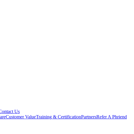
Contact Us
are
Customer Value
Training & Certification
Partners
Refer A Phriend