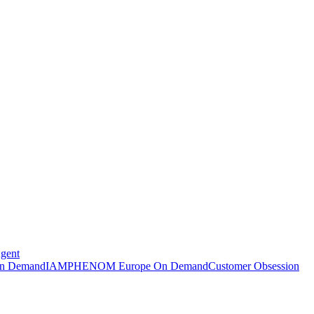
Agent
n Demand
IAMPHENOM Europe On Demand
Customer Obsession