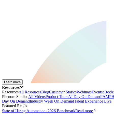
Learn more
Resources
Resources
All Resources
Blog
Customer Stories
Webinars
Events
eBooks
Phenom Studios
All Videos
Product Tours
AI Day On Demand
IAMPH
Day On Demand
Industry Week On Demand
Talent Experience Live
Featured Reads
State of Hiring Automation: 2026 Benchmark
Read more