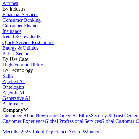
Airlines
By Industry
Financial Services
Consumer Banking
Consumer Finance
Insurance
Retail & Hospitality
Quick Service Restaurants
Energy & Utilities
Public Sector
By Use Case
High-Volume Hiring
By Technology
Skills
Applied AI
Ontologies
Agentic AI
Generative AI
Automation
Company
Customers
About
Newsroom
Careers
AI Ethics
Security & Trust Center
Customer Experience
Global Professional Services
Global Customer C
Meet the 2026 Talent Experience Award Winners