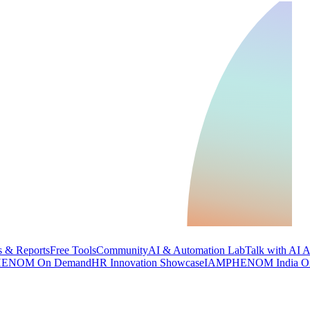
 & Reports
Free Tools
Community
AI & Automation Lab
Talk with AI 
ENOM On Demand
HR Innovation Showcase
IAMPHENOM India O